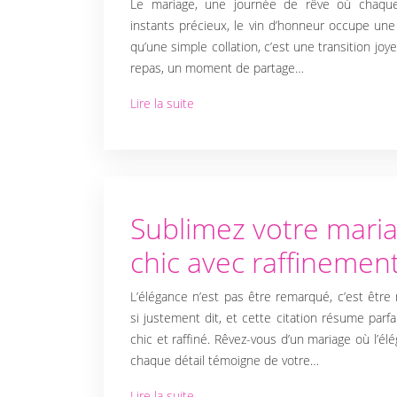
Le mariage, une journée de rêve où chaque
instants précieux, le vin d’honneur occupe une 
ACCESSOIRES
qu’une simple collation, c’est une transition jo
repas, un moment de partage…
ET DÉTAILS
Lire la suite
DÉCORATIFS
RESTAURATION
Sublimez votre mari
ET TRAITEUR
chic avec raffinemen
L’élégance n’est pas être remarqué, c’est être 
TENUES ET
si justement dit, et cette citation résume parfa
chic et raffiné. Rêvez-vous d’un mariage où l’élég
COSTUMES
chaque détail témoigne de votre…
Lire la suite