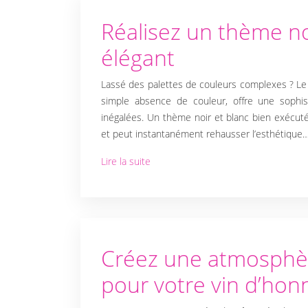
IDÉES DE
Réalisez un thème no
élégant
DÉCORATION
Lassé des palettes de couleurs complexes ? Le n
simple absence de couleur, offre une sophis
DÉCORATION
inégalées. Un thème noir et blanc bien exécuté
et peut instantanément rehausser l’esthétique
DE LA
Lire la suite
CÉRÉMONIE
DÉCORATION
Créez une atmosphè
DE LA SALLE
pour votre vin d’hon
DE MARIAGE