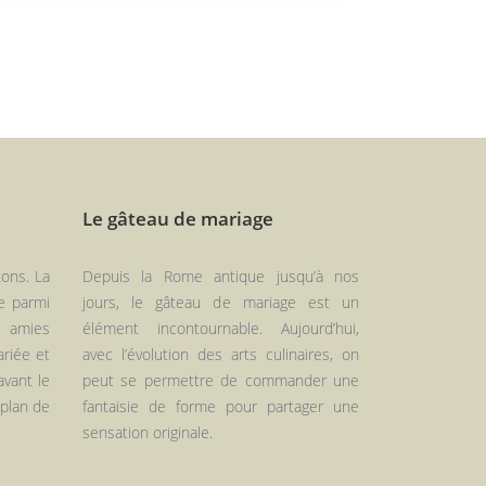
Le gâteau de mariage
xons. La
Depuis la Rome antique jusqu’à nos
e parmi
jours, le gâteau de mariage est un
s amies
élément incontournable. Aujourd’hui,
ariée et
avec l’évolution des arts culinaires, on
avant le
peut se permettre de commander une
 plan de
fantaisie de forme pour partager une
sensation originale.