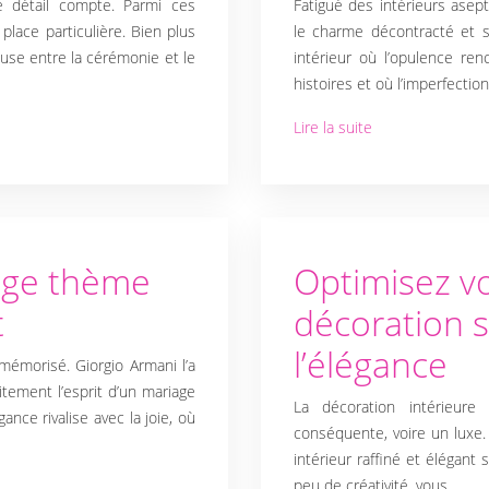
 détail compte. Parmi ces
Fatigué des intérieurs asep
place particulière. Bien plus
le charme décontracté et s
yeuse entre la cérémonie et le
intérieur où l’opulence ren
histoires et où l’imperfecti
Lire la suite
age thème
Optimisez v
t
décoration 
l’élégance
mémorisé. Giorgio Armani l’a
itement l’esprit d’un mariage
La décoration intérieu
ance rivalise avec la joie, où
conséquente, voire un luxe. 
intérieur raffiné et élégant
peu de créativité, vous…