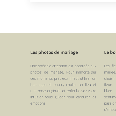
Les photos de mariage
Le bo
Une spéciale attention est accordée aux
Les fl
photos de mariage. Pour immortaliser
mariée
ces moments précieux il faut utiliser un
choisir
bon appareil photo, choisir un lieu et
fleurs
une pose originale et enfin laissez votre
blanc
intuition vous guider pour capturer les
sentim
émotions !
passio
d’amou