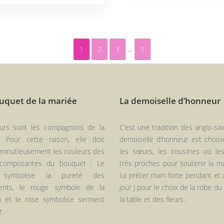
1
2
3
…
5
uquet de la mariée
La demoiselle d’honneur
eurs sont les compagnons de la
C’est une tradition des anglo-sa
. Pour cette raison, elle doit
demoiselle d’honneur est choisi
 minutieusement les couleurs des
les sœurs, les cousines ou le
 composantes du bouquet : Le
très proches pour soutenir la m
 symbolise la pureté des
lui prêter main-forte pendant et 
ents, le rouge symbole de la
jour J pour le choix de la robe du
n et le rose symbolise serment
la table et des fleurs.
r.