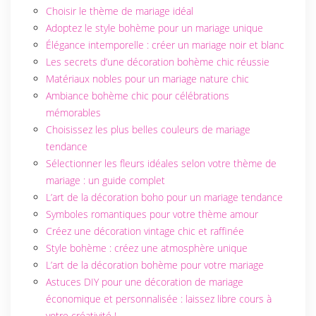
DÉCORATION
Choisir le thème de mariage idéal
DE LA SALLE
Adoptez le style bohème pour un mariage unique
DE MARIAGE
Élégance intemporelle : créer un mariage noir et blanc
Les secrets d’une décoration bohème chic réussie
Matériaux nobles pour un mariage nature chic
ACCESSOIRES
Ambiance bohème chic pour célébrations
ET DÉTAILS
mémorables
DÉCORATIFS
Choisissez les plus belles couleurs de mariage
tendance
RESTAURATION
Sélectionner les fleurs idéales selon votre thème de
ET TRAITEUR
mariage : un guide complet
L’art de la décoration boho pour un mariage tendance
Symboles romantiques pour votre thème amour
TENUES ET
Créez une décoration vintage chic et raffinée
COSTUMES
Style bohème : créez une atmosphère unique
L’art de la décoration bohème pour votre mariage
Astuces DIY pour une décoration de mariage
BLOG
économique et personnalisée : laissez libre cours à
votre créativité !