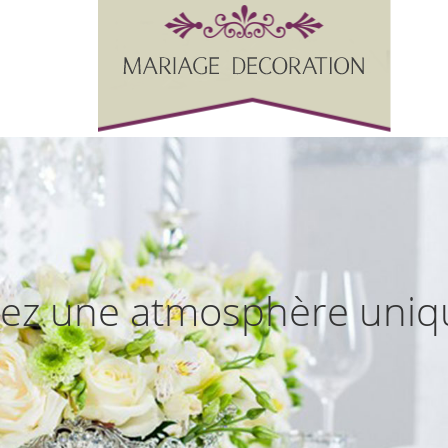
éez une atmosphère uniq