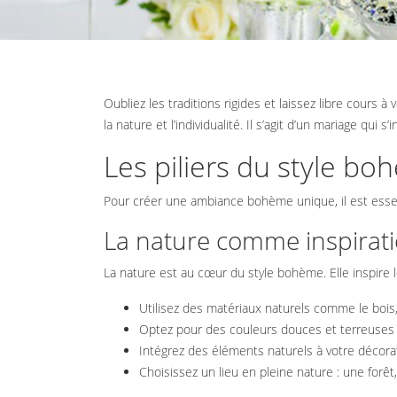
Oubliez les traditions rigides et laissez libre cours à votre créativité avec un mariage bohème. Un mariage bohème célèbre la liberté,
la nature et l’individualité. Il s’agit d’un mariage qui 
Les piliers du style b
Pour créer une ambiance bohème unique, il est essen
La nature comme inspirat
La nature est au cœur du style bohème. Elle inspire l
Utilisez des matériaux naturels comme le bois, 
Optez pour des couleurs douces et terreuses : b
Intégrez des éléments naturels à votre décorati
Choisissez un lieu en pleine nature : une forêt