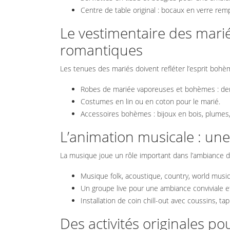
Centre de table original : bocaux en verre remp
RESTAURATION
Le vestimentaire des mari
ET TRAITEUR
romantiques
Les tenues des mariés doivent refléter l’esprit boh
TENUES ET
Robes de mariée vaporeuses et bohèmes : dent
COSTUMES
Costumes en lin ou en coton pour le marié.
Accessoires bohèmes : bijoux en bois, plumes, 
L’animation musicale : une
BLOG
La musique joue un rôle important dans l’ambiance 
Musique folk, acoustique, country, world music
Un groupe live pour une ambiance conviviale et
Installation de coin chill-out avec coussins, ta
Des activités originales p