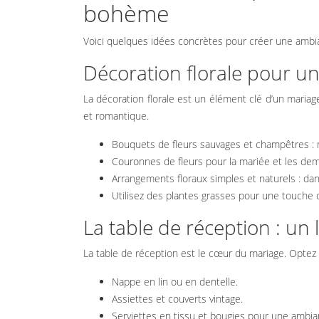
bohème
DE LA
CÉRÉMONIE
Voici quelques idées concrètes pour créer une amb
Décoration florale pour 
DÉCORATION
La décoration florale est un élément clé d’un maria
et romantique.
DE LA SALLE
Bouquets de fleurs sauvages et champêtres : m
DE MARIAGE
Couronnes de fleurs pour la mariée et les dem
Arrangements floraux simples et naturels : da
Utilisez des plantes grasses pour une touche o
ACCESSOIRES
La table de réception : un 
ET DÉTAILS
La table de réception est le cœur du mariage. Optez
DÉCORATIFS
Nappe en lin ou en dentelle.
Assiettes et couverts vintage.
Serviettes en tissu et bougies pour une ambi