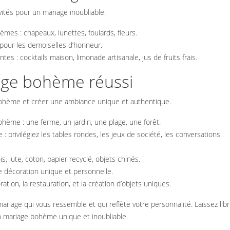
vités pour un mariage inoubliable.
es : chapeaux, lunettes, foulards, fleurs.
 pour les demoiselles d’honneur.
tes : cocktails maison, limonade artisanale, jus de fruits frais.
age bohème réussi
 bohème et créer une ambiance unique et authentique.
bohème : une ferme, un jardin, une plage, une forêt.
 privilégiez les tables rondes, les jeux de société, les conversations
s, jute, coton, papier recyclé, objets chinés.
ne décoration unique et personnelle.
ation, la restauration, et la création d’objets uniques.
ariage qui vous ressemble et qui reflète votre personnalité. Laissez lib
un mariage bohème unique et inoubliable.