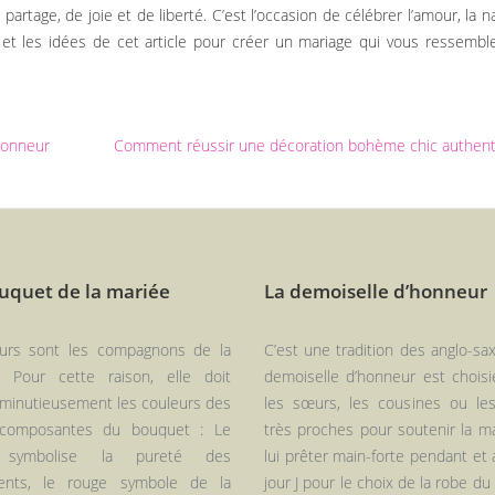
tage, de joie et de liberté. C’est l’occasion de célébrer l’amour, la n
ls et les idées de cet article pour créer un mariage qui vous ressembl
honneur
Comment réussir une décoration bohème chic authen
uquet de la mariée
La demoiselle d’honneur
eurs sont les compagnons de la
C’est une tradition des anglo-sa
. Pour cette raison, elle doit
demoiselle d’honneur est choisi
 minutieusement les couleurs des
les sœurs, les cousines ou le
 composantes du bouquet : Le
très proches pour soutenir la m
 symbolise la pureté des
lui prêter main-forte pendant et 
ents, le rouge symbole de la
jour J pour le choix de la robe du