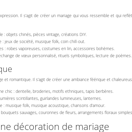
expression. Il s’agit de créer un mariage qui vous ressemble et qui reflè
: objets chinés, pièces vintage, créations DIY.
 jeux de société, musique folk, coin chill-out.
les : robes vaporeuses, costumes en lin, accessoires bohèmes.
 échange de vœux personnalisé, rituels symboliques, lecture de poèmes.
ique
ge et romantique. Il s’agit de créer une ambiance féérique et chaleureus
chic : dentelle, broderies, motifs ethniques, tapis berbères.
mières scintillantes, guirlandes lumineuses, lanternes.
 : musique folk, musique acoustique, chansons d’amour.
 bouquets sauvages, couronnes de fleurs, arrangements floraux simples
une décoration de mariage