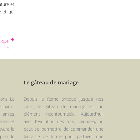
ature et
e et qui
tique
?
Le gâteau de mariage
xons. La
Depuis la Rome antique jusqu’à nos
e parmi
jours, le gâteau de mariage est un
s amies
élément incontournable. Aujourd’hui,
ariée et
avec l’évolution des arts culinaires, on
avant le
peut se permettre de commander une
 plan de
fantaisie de forme pour partager une