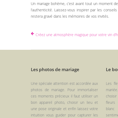
Un mariage bohème, c’est avant tout un moment de par
l’authenticité. Laissez-vous inspirer par les consei
restera gravé dans les mémoires de vos invités.
Créez une atmosphère magique pour votre vin d’
Les photos de mariage
Le bo
Une spéciale attention est accordée aux
Les fl
photos de mariage. Pour immortaliser
mariée
ces moments précieux il faut utiliser un
choisir
bon appareil photo, choisir un lieu et
fleurs
une pose originale et enfin laissez votre
blanc
intuition vous guider pour capturer les
sentim