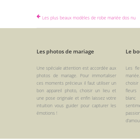
Les plus beaux modèles de robe mariée dos nu
Les photos de mariage
Le bo
Une spéciale attention est accordée aux
Les fl
photos de mariage. Pour immortaliser
mariée
ces moments précieux il faut utiliser un
choisir
bon appareil photo, choisir un lieu et
fleurs
une pose originale et enfin laissez votre
blanc
intuition vous guider pour capturer les
sentim
émotions !
passio
d’amou