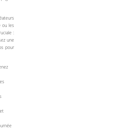
réateurs
 ou les
uciale :
ssez une
os pour
menez
des
s
 et
ournée