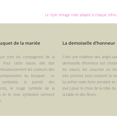
Le style vintage robe adapté à chaque silho
uquet de la mariée
La demoiselle d’honneur
eurs sont les compagnons de la
C’est une tradition des anglo-sa
. Pour cette raison, elle doit
demoiselle d’honneur est choisi
 minutieusement les couleurs des
les sœurs, les cousines ou le
 composantes du bouquet : Le
très proches pour soutenir la m
 symbolise la pureté des
lui prêter main-forte pendant et 
ents, le rouge symbole de la
jour J pour le choix de la robe du
n et le rose symbolise serment
la table et des fleurs.
r.