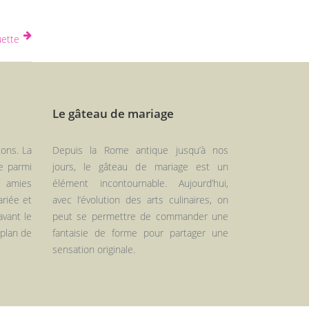
uette
Le gâteau de mariage
xons. La
Depuis la Rome antique jusqu’à nos
e parmi
jours, le gâteau de mariage est un
s amies
élément incontournable. Aujourd’hui,
ariée et
avec l’évolution des arts culinaires, on
avant le
peut se permettre de commander une
 plan de
fantaisie de forme pour partager une
sensation originale.