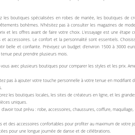
ez les boutiques spécialisées en robes de mariée, les boutiques de c
 vêtements bohèmes. N’hésitez pas à consulter les magazines de mode
ix et les offres avant de faire votre choix. L’essayage est une étape cr
et accessoires. Le confort et la personnalité sont essentiels. Choisi
tir belle et confiante. Prévoyez un budget d’environ 1500 à 3000 eur
e tenue peut prendre plusieurs mois.
vous avec plusieurs boutiques pour comparer les styles et les prix. A
tez pas à ajouter votre touche personnelle à votre tenue en modifiant 
s.
orez les boutiques locales, les sites de créateurs en ligne, et les grande
ièces uniques.
s d’avoir tout prévu : robe, accessoires, chaussures, coiffure, maquillage,
s et des accessoires confortables pour profiter au maximum de votre j
tées pour une longue journée de danse et de célébrations.