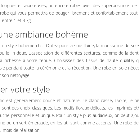
 longues et vaporeuses, ou encore robes avec des superpositions de t
 robe qui vous permettra de bouger librement et confortablement tout
entre 1 et 3 kg.
r une ambiance bohème
un style bohème chic. Optez pour la soie fluide, la mousseline de soie
t ou le lin doux. L’association de différentes textures, comme de la dent
a richesse à votre tenue. Choisissez des tissus de haute qualité, q
ble pendant toute la cérémonie et la réception. Une robe en soie néce
r son nettoyage.
er votre style
 est généralement douce et naturelle. Le blanc cassé, l’ivoire, le be
l sont des choix classiques. Les motifs floraux délicats, les imprimés e
touche personnelle et unique. Pour un style plus audacieux, on peut ajo
ond ou un vert émeraude, en les utilisant comme accents. Une robe de
 mois de réalisation.