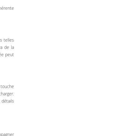
hérente
 telles
a de la
ée peut
 touche
charger.
 détails
ompagner