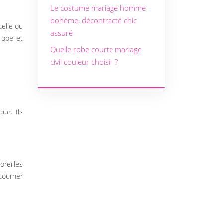
Le costume mariage homme
bohème, décontracté chic
telle ou
assuré
robe et
Quelle robe courte mariage
civil couleur choisir ?
ue. Ils
oreilles
étourner