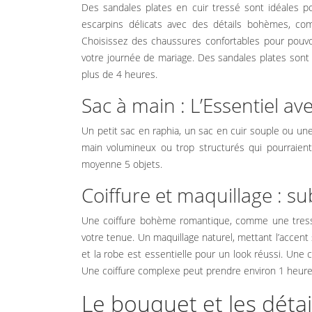
Des sandales plates en cuir tressé sont idéales
ACCESSOIRES
escarpins délicats avec des détails bohèmes, com
Choisissez des chaussures confortables pour pouvoi
ET DÉTAILS
votre journée de mariage. Des sandales plates son
plus de 4 heures.
DÉCORATIFS
Sac à main : L’Essentiel ave
Un petit sac en raphia, un sac en cuir souple ou une
RESTAURATION
main volumineux ou trop structurés qui pourraient
moyenne 5 objets.
ET TRAITEUR
Coiffure et maquillage : s
Une coiffure bohème romantique, comme une tresse
TENUES ET
votre tenue. Un maquillage naturel, mettant l’accent s
et la robe est essentielle pour un look réussi. Une
COSTUMES
Une coiffure complexe peut prendre environ 1 heure
Le bouquet et les détail