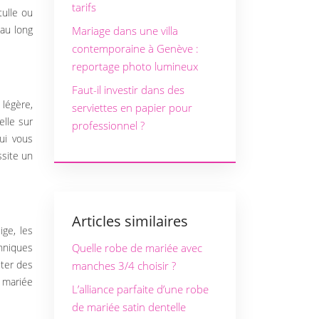
tarifs
ulle ou
 au long
Mariage dans une villa
contemporaine à Genève :
reportage photo lumineux
Faut-il investir dans des
 légère,
serviettes en papier pour
elle sur
professionnel ?
ui vous
ssite un
Articles similaires
ige, les
thniques
Quelle robe de mariée avec
uter des
manches 3/4 choisir ?
 mariée
L’alliance parfaite d’une robe
de mariée satin dentelle