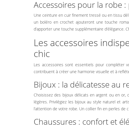
Accessoires pour la robe :
IDÉES DE
Une ceinture en cuir finement tressé ou en tissu déli
DÉCORATION
un boléro en crochet ajouteront une touche roma
d’apporter une touche supplémentaire d’élégance. Ch
Les accessoires indis
DÉCORATION
chic
DE LA
CÉRÉMONIE
Les accessoires sont essentiels pour compléter v
contribuent à créer une harmonie visuelle et à refléte
Bijoux : la délicatesse au 
DÉCORATION
Choisissez des bijoux délicats en argent ou en or, d
DE LA SALLE
légères. Privilégiez les bijoux au style naturel et a
l’attention de votre robe. Un collier fin en perles de
DE MARIAGE
Chaussures : confort et é