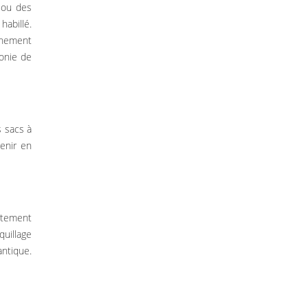
 ou des
abillé.
einement
onie de
s sacs à
enir en
itement
quillage
antique.