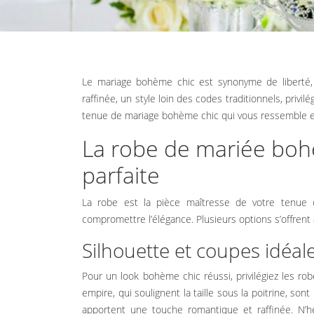
Le mariage bohème chic est synonyme de liberté, de romance et d’authenticité. Il se distingue par son élégance naturelle et
raffinée, un style loin des codes traditionnels, privi
tenue de mariage bohème chic qui vous ressemble 
La robe de mariée bohèm
parfaite
La robe est la pièce maîtresse de votre tenue de
compromettre l’élégance. Plusieurs options s’offrent 
Silhouette et coupes idéal
Pour un look bohème chic réussi, privilégiez les r
empire, qui soulignent la taille sous la poitrine, son
apportent une touche romantique et raffinée. N’hé