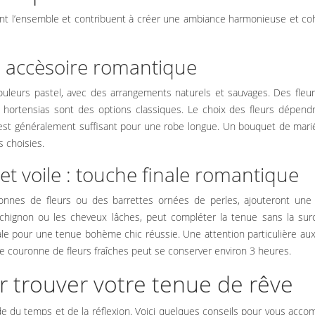
ent l’ensemble et contribuent à créer une ambiance harmonieuse et co
n accèsoire romantique
leurs pastel, avec des arrangements naturels et sauvages. Des fleurs
 hortensias sont des options classiques. Le choix des fleurs dépendr
 est généralement suffisant pour une robe longue. Un bouquet de mari
s choisies.
t voile : touche finale romantique
onnes de fleurs ou des barrettes ornées de perles, ajouteront une
e chignon ou les cheveux lâches, peut compléter la tenue sans la sur
e pour une tenue bohème chic réussie. Une attention particulière aux
 couronne de fleurs fraîches peut se conserver environ 3 heures.
r trouver votre tenue de rêve
de du temps et de la réflexion. Voici quelques conseils pour vous acc