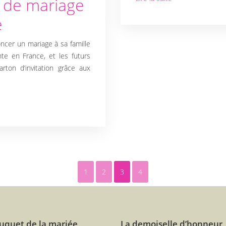
t de mariage
e
oncer un mariage à sa famille
te en France, et les futurs
rton d’invitation grâce aux
1
2
3
4
uquet de la mariée
La demoiselle d’honneur