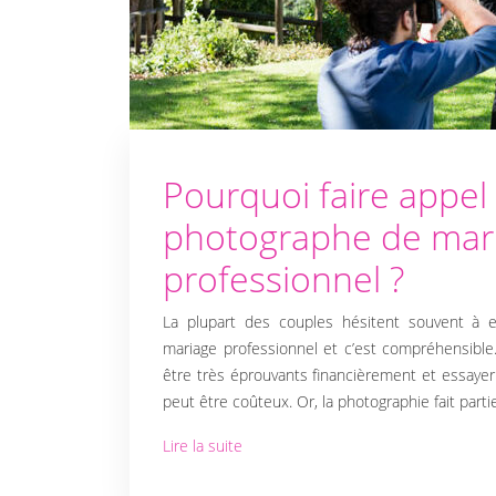
DÉCORATION
DE LA SALLE
DE MARIAGE
Pourquoi faire appel
ACCESSOIRES
photographe de mar
ET DÉTAILS
professionnel ?
DÉCORATIFS
La plupart des couples hésitent souvent à 
mariage professionnel et c’est compréhensible
RESTAURATION
être très éprouvants financièrement et essaye
peut être coûteux. Or, la photographie fait part
ET TRAITEUR
Lire la suite