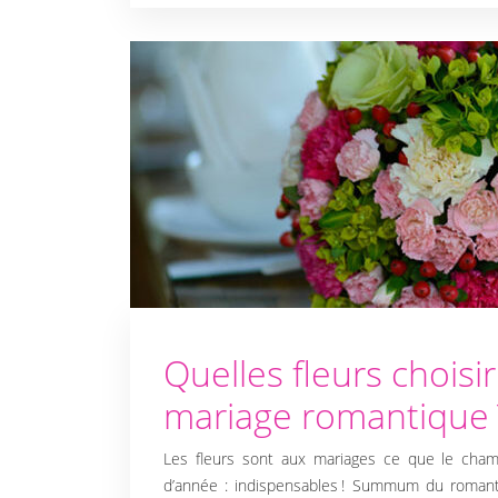
TENUES ET
COSTUMES
BLOG
Quelles fleurs choisi
mariage romantique 
Les fleurs sont aux mariages ce que le cham
d’année : indispensables ! Summum du romanti