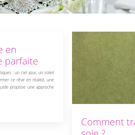
e en
 parfaite
ques : un ciel azur, un soleil
rmer ce rêve en réalité, une
e guide propose une approche
Comment trav
soie ?